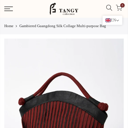
Skip
0
to
content
EN
Home
Gambiered Guangdong Silk Collage Multi-purpose Bag